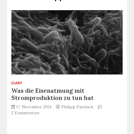
DIARY
Was die Eisenatmung mit
Stromproduktion zu tun hat
17. November 2014
Philipp Paeslack
zu
2 Kommentare
Was
die
Eisenatmung