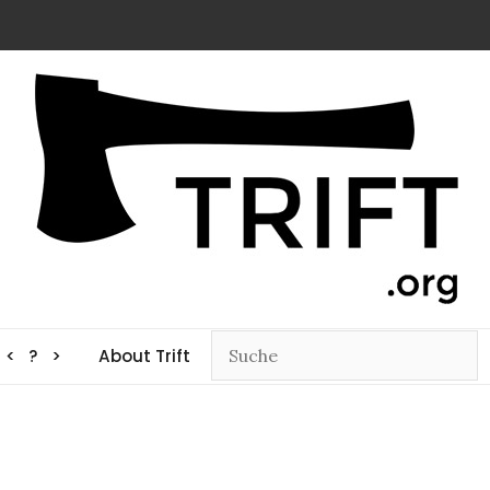
< ? >
About Trift