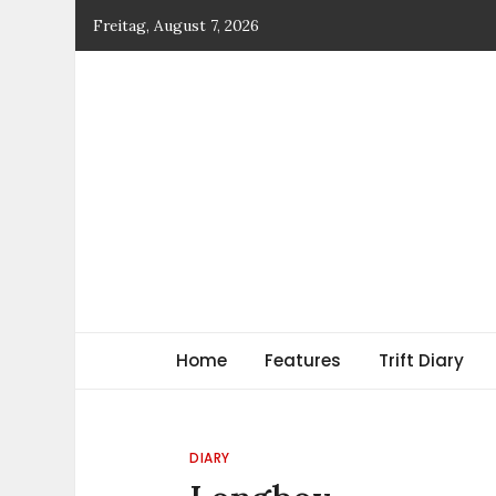
Skip
Freitag, August 7, 2026
to
content
TRIFT
log magazine
Home
Features
Trift Diary
DIARY