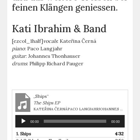
feinen Klängen geniessen.
Kati Ibrahim & Band
[ezcol_1half]
vocals
: Kateřina Černá
piano
: Paco Langjahr
guitar
: Johannes Thonhauser
drums
: Philipp Richard Pauger
„Ships“
The Ships EP
KATEŘINA ČERNÁPACO LANGJAHRJOHANNES THONHAUSERPHILIPP RICHARD PAUGER
Audio-
00:00
00:00
Player
1.
Ships
4:32