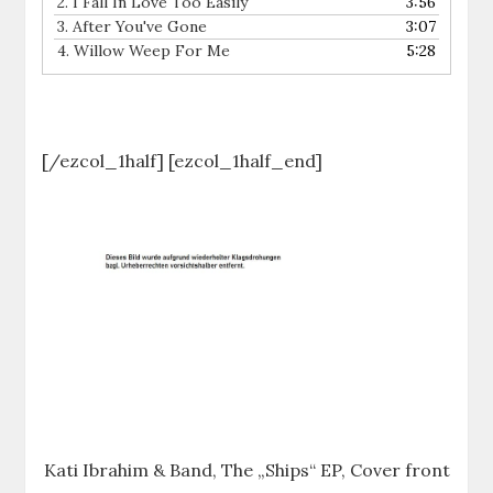
2.
I Fall In Love Too Easily
3:56
3.
After You've Gone
3:07
4.
Willow Weep For Me
5:28
[/ezcol_1half] [ezcol_1half_end]
Kati Ibrahim & Band, The „Ships“ EP, Cover front