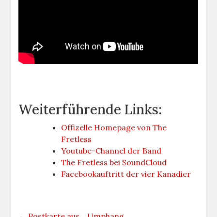
Weiterführende Links:
Offizelle Homepage von The
Fretless
Youtube-Channel der Band
The Fretless bei SoundCloud
Facebookauftritt der vier Kanadier
←
Postkarte aus… Umphang