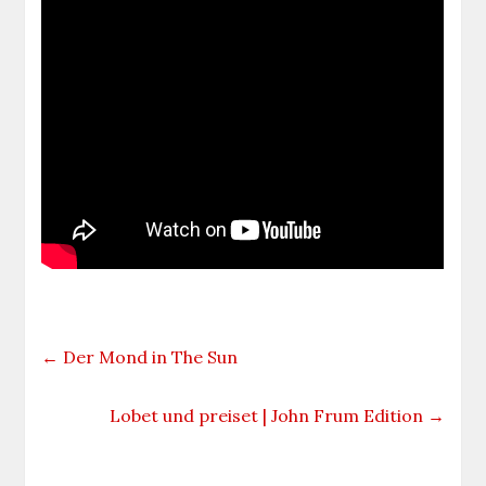
←
Der Mond in The Sun
Lobet und preiset | John Frum Edition
→