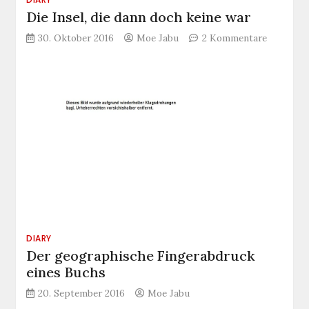
Die Insel, die dann doch keine war
zu
30. Oktober 2016
Moe Jabu
2 Kommentare
Die
Insel,
die
dann
doch
keine
war
DIARY
Der geographische Fingerabdruck
eines Buchs
20. September 2016
Moe Jabu