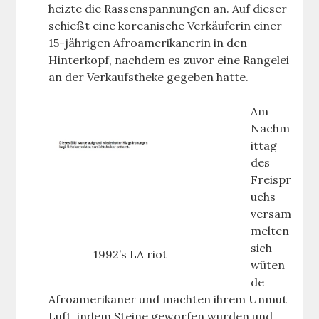
heizte die Rassenspannungen an. Auf dieser
schießt eine koreanische Verkäuferin einer
15-jährigen Afroamerikanerin in den
Hinterkopf, nachdem es zuvor eine Rangelei
an der Verkaufstheke gegeben hatte.
Am
Nachm
ittag
des
Freispr
uchs
versam
melten
sich
1992’s LA riot
wüten
de
Afroamerikaner und machten ihrem Unmut
Luft, indem Steine geworfen wurden und