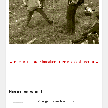
←
Bier 101 – Die Klassiker
Der Brokkoli-Baum
→
Hiermit verwandt
Morgen mach ich blau …