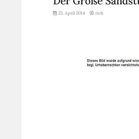
Der Große Sands
23. April 2014
rich