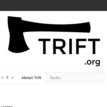
< ? >
About Trift