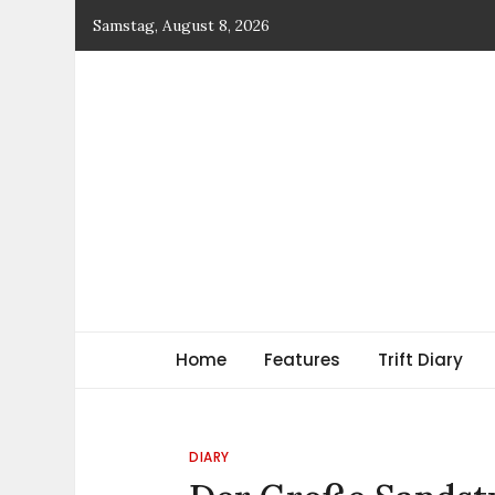
Skip
Samstag, August 8, 2026
to
content
TRIFT
log magazine
Home
Features
Trift Diary
DIARY