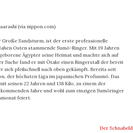
aarashi (via nippon.com)
 Große Sandsturm, ist der erste professionelle
Nahen Osten stammende Sumō-Ringer. Mit 19 Jahren
 geborene Ägypter seine Heimat und machte sich auf
Suche fand er mit Ōtake einen Ringerstall der bereit
er sich pfeilschnell nach oben gekämpft. Bereits seit
ion, der höchsten Liga im japanischen Profisumō. Das
t seinen 22 Jahren und 138 Kilo, zu einem der
ie kommenden Jahre und wohl zum einzigen Sumōringer
nmonat feiert.
Der Schnabel