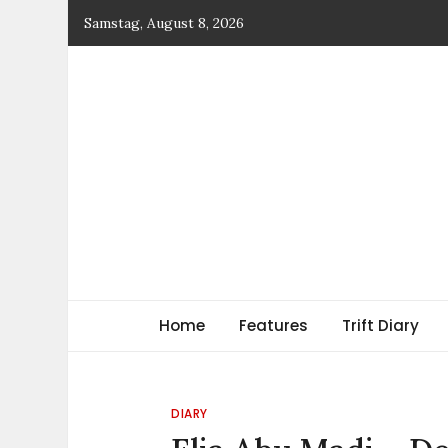
Skip
Samstag, August 8, 2026
to
content
TRIFT
log magazine
Home
Features
Trift Diary
DIARY