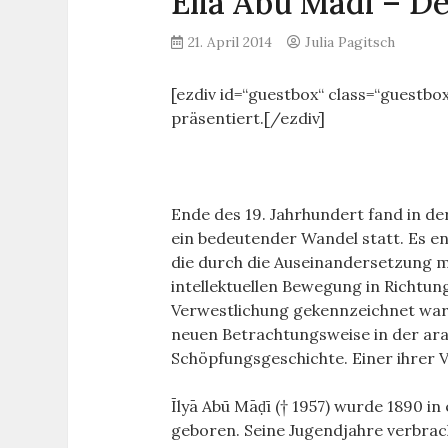
Elia Abu Madi – D
21. April 2014
Julia Pagitsch
[ezdiv id=“guestbox“ class=“guestbox
präsentiert.[/ezdiv]
Ende des 19. Jahrhundert fand in d
ein bedeutender Wandel statt. Es en
die durch die Auseinandersetzung m
intellektuellen Bewegung in Richtu
Verwestlichung gekennzeichnet war.
neuen Betrachtungsweise in der ara
Schöpfungsgeschichte. Einer ihrer V
Īlyā Abū Māḍī († 1957) wurde 1890 in
geboren. Seine Jugendjahre verbrac