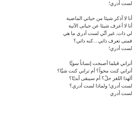
!لست أدري
أنا لا أذكر شيئا من حياتي الماضية
أنا لا أعرف شيئا عن حياتى الآتية
لي ذات, غير أنّي لست أدري ما هي
فمتى تعرف ذاتي …كنه ذاتي؟
!لست أدري
أتراني قبلما أصبحت إنساناً سويَّا
أتراني كنت محواً؟ أم تراني كنت شيَّا؟
ألهذا اللغز حلّ؟ أم سيبقى أبديّا؟
لست أدري! ولماذا لست أدري؟
لست أدري