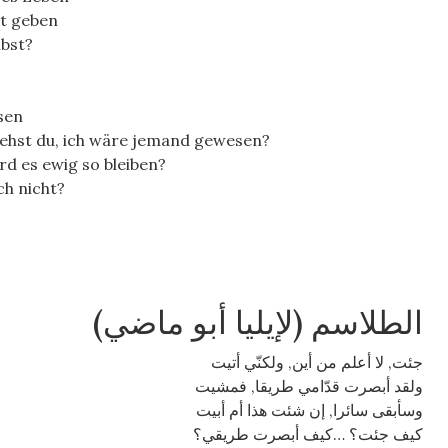
ht geben
lbst?
sen
iehst du, ich wäre jemand gewesen?
rd es ewig so bleiben?
ch nicht?
(الطلاسم (لإيليا أبو ماضي
جئت, لا أعلم من أين, ولكنّي أتيت
ولقد أبصرت قدّامي طريقا, فمشيت
وسأبقى سائرا, إن شئت هذا أم أبيت
كيف جئت؟ …كيف أبصرت طريقي؟