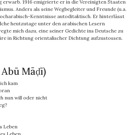
g erwarb. 1916 emigrierte er in die Vereinigten Staaten
ismus. Anders als seine Wegbegleiter und Freunde (u.a.
Hocharabisch-Kenntnisse autoditaktisch. Er hinterlässt
elche heutzutage unter den arabischen Lesern
egte mich dazu, eine seiner Gedichte ins Deutsche zu
üre in Richtung orientalischer Dichtung aufzustossen.
 Abū Māḍī)
 ich kam
voran
 nun will oder nicht
Weg?
es Leben
ges Leben