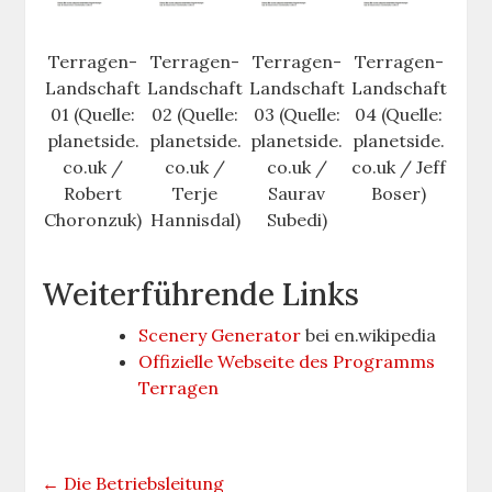
Terragen-
Terragen-
Terragen-
Terragen-
Landschaft
Landschaft
Landschaft
Landschaft
01 (Quelle:
02 (Quelle:
03 (Quelle:
04 (Quelle:
planetside.
planetside.
planetside.
planetside.
co.uk /
co.uk /
co.uk /
co.uk / Jeff
Robert
Terje
Saurav
Boser)
Choronzuk)
Hannisdal)
Subedi)
Weiterführende Links
Scenery Generator
bei en.wikipedia
Offizielle Webseite des Programms
Terragen
←
Die Betriebsleitung