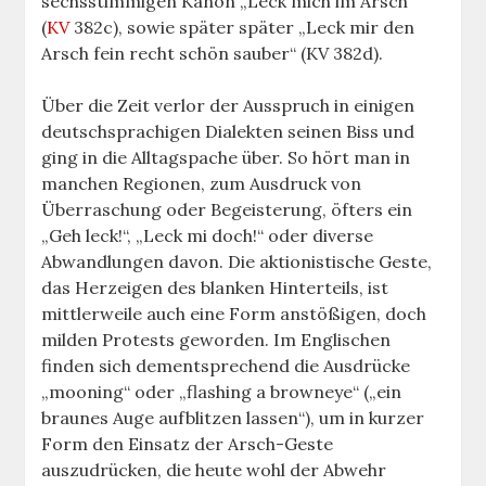
sechsstimmigen Kanon „Leck mich im Arsch“
(
KV
382c), sowie später später „Leck mir den
Arsch fein recht schön sauber“ (KV 382d).
Über die Zeit verlor der Ausspruch in einigen
deutschsprachigen Dialekten seinen Biss und
ging in die Alltagspache über. So hört man in
manchen Regionen, zum Ausdruck von
Überraschung oder Begeisterung, öfters ein
„Geh leck!“, „Leck mi doch!“ oder diverse
Abwandlungen davon. Die aktionistische Geste,
das Herzeigen des blanken Hinterteils, ist
mittlerweile auch eine Form anstößigen, doch
milden Protests geworden. Im Englischen
finden sich dementsprechend die Ausdrücke
„mooning“ oder „flashing a browneye“ („ein
braunes Auge aufblitzen lassen“), um in kurzer
Form den Einsatz der Arsch-Geste
auszudrücken, die heute wohl der Abwehr