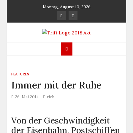
Skip
Montag, August 10, 2026
to
content
TRIFT
log magazine
FEATURES
Immer mit der Ruhe
26. Mai 2014
rich
Von der Geschwindigkeit
der Eisenbahn, Postschiffen