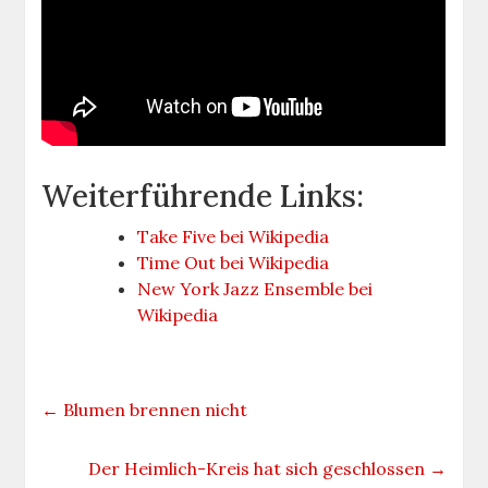
Weiterführende Links:
Take Five bei Wikipedia
Time Out bei Wikipedia
New York Jazz Ensemble bei
Wikipedia
←
Blumen brennen nicht
Der Heimlich-Kreis hat sich geschlossen
→