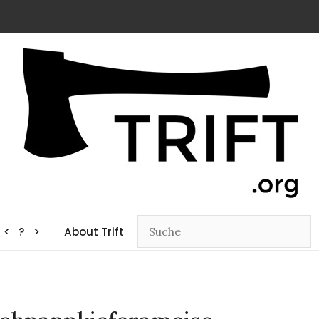
< ? >
About Trift