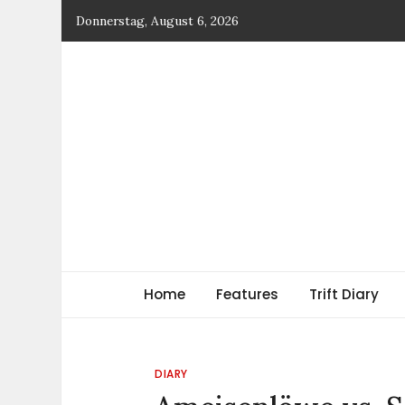
Skip
Donnerstag, August 6, 2026
to
content
TRIFT
log magazine
Home
Features
Trift Diary
DIARY