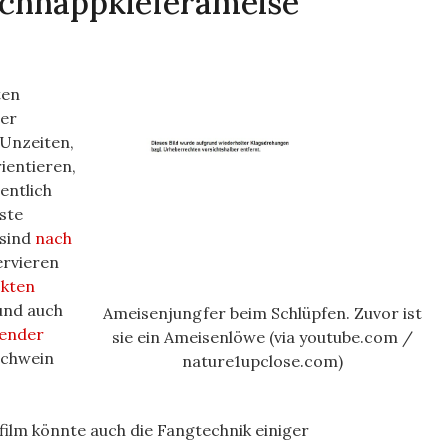
Schnappkieferameise
ten
der
 Unzeiten,
ientieren,
gentlich
ste
 sind
nach
ervieren
ckten
 und auch
Ameisenjungfer beim Schlüpfen. Zuvor ist
ßender
sie ein Ameisenlöwe (via youtube.com /
 Schwein
nature1upclose.com)
lfilm könnte auch die Fangtechnik einiger