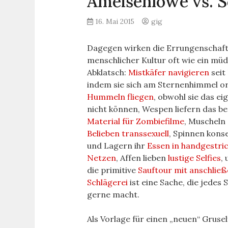
Ameisenlöwe vs. 
16. Mai 2015
gig
Dagegen wirken die Errungenschaf
menschlicher Kultur oft wie ein mü
Abklatsch:
Mistkäfer navigieren
seit
indem sie sich am Sternenhimmel or
Hummeln fliegen
, obwohl sie das ei
nicht können, Wespen liefern das be
Material für Zombiefilme
, Muscheln
Belieben transsexuell
, Spinnen kons
und Lagern ihr
Essen in handgestri
Netzen
, Affen lieben
lustige Selfies
,
die primitive
Sauftour mit anschlie
Schlägerei
ist eine Sache, die jedes
gerne macht.
Als Vorlage für einen „neuen“ Gruse