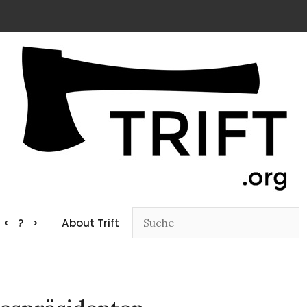
< ? >
About Trift