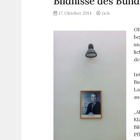
Bildnisse des Bun
17. Oktober 2014
rich
Ob
be
un
li
de
In
Bu
La
au
„A
Kl
Bi
Pf