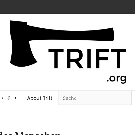
< ? >
About Trift