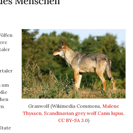
 des Menschen
Wölfen
ere
taler
taler
h um
oße
chen
Grauwolf (Wikimedia Commons,
Malene
en
Thyssen
,
Scandinavian grey wolf Canis lupus
,
CC BY-SA 3.0
)
State