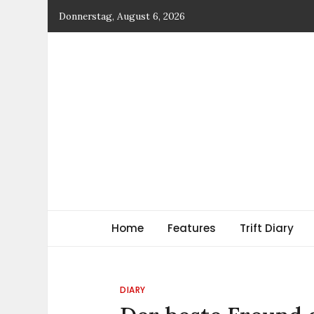
Skip
Donnerstag, August 6, 2026
to
content
TRIFT
log magazine
Home
Features
Trift Diary
DIARY