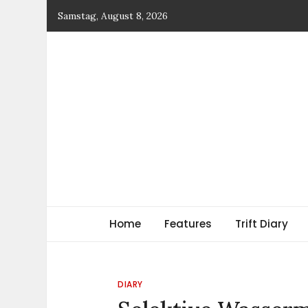
Skip
Samstag, August 8, 2026
to
content
TRIFT
log magazine
Home
Features
Trift Diary
DIARY