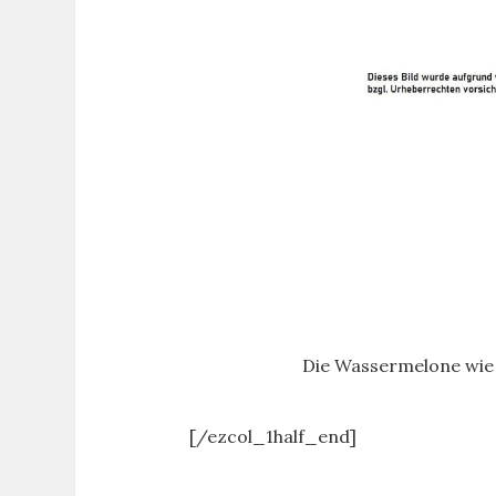
Die Wassermelone wie w
[/ezcol_1half_end]