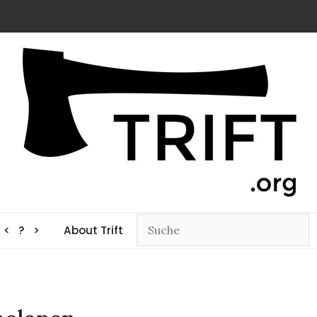
< ? >
About Trift