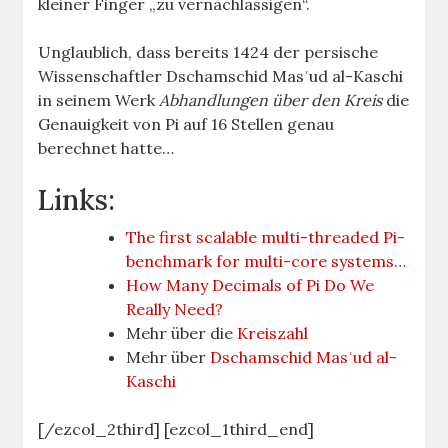
kleiner Finger „zu vernachlässigen“.
Unglaublich, dass bereits 1424 der persische
Wissenschaftler Dschamschid Masʿud al-Kaschi
in seinem Werk
Abhandlungen über den Kreis
die
Genauigkeit von Pi auf 16 Stellen genau
berechnet hatte…
Links:
The first scalable multi-threaded Pi-
benchmark for multi-core systems…
How Many Decimals of Pi Do We
Really Need?
Mehr über die
Kreiszahl
Mehr über
Dschamschid Masʿud al-
Kaschi
[/ezcol_2third] [ezcol_1third_end]