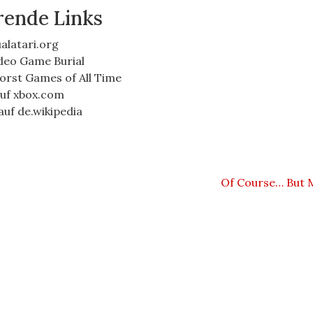
rende Links
ualatari.org
deo Game Burial
orst Games of All Time
uf xbox.com
auf de.wikipedia
Of Course… But