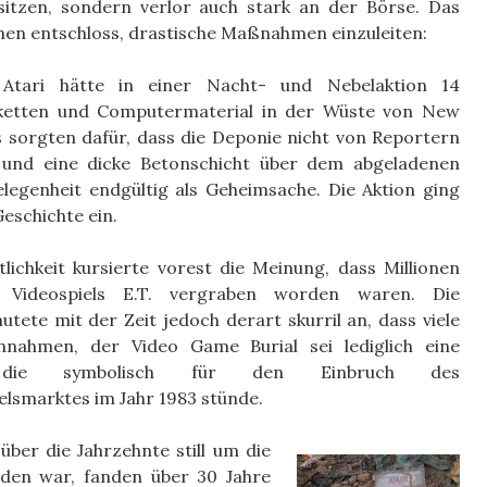
 sitzen, sondern verlor auch stark an der Börse. Das
men entschloss, drastische Maßnahmen einzuleiten:
Atari hätte in einer Nacht- und Nebelaktion 14
sketten und Computermaterial in der Wüste von New
s sorgten dafür, dass die Deponie nicht von Reportern
 und eine dicke Betonschicht über dem abgeladenen
elegenheit endgültig als Geheimsache. Die Aktion ging
Geschichte ein.
tlichkeit kursierte vorest die Meinung, dass Millionen
 Videospiels E.T. vergraben worden waren. Die
tete mit der Zeit jedoch derart skurril an, dass viele
nahmen, der Video Game Burial sei lediglich eine
 die symbolisch für den Einbruch des
lsmarktes im Jahr 1983 stünde.
ber die Jahrzehnte still um die
den war, fanden über 30 Jahre