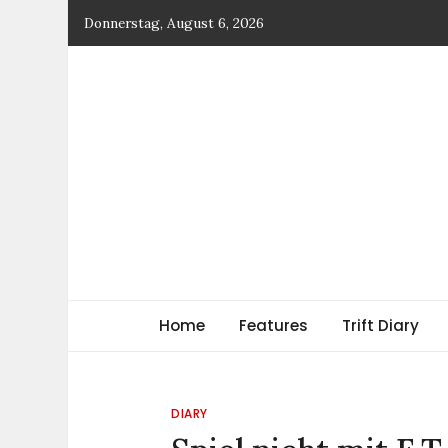
Skip
Donnerstag, August 6, 2026
to
content
TRIFT
log magazine
Home
Features
Trift Diary
DIARY