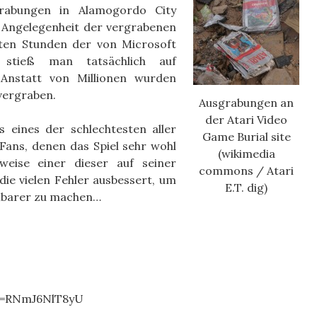
rabungen in Alamogordo City
e Angelegenheit der vergrabenen
sten Stunden der von Microsoft
n stieß man tatsächlich auf
Anstatt von Millionen wurden
vergraben.
Ausgrabungen an
der Atari Video
s eines der schlechtesten aller
Game Burial site
e Fans, denen das Spiel sehr wohl
(wikimedia
sweise einer dieser auf seiner
commons / Atari
die vielen Fehler ausbessert, um
E.T. dig)
ielbarer zu machen…
v=RNmJ6NlT8yU