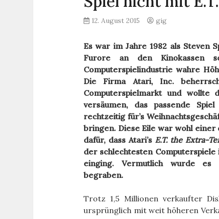
Spiel nicht mit E.T
12. August 2015
gig
Es war im Jahre 1982 als Steven Sp
Furore an den Kinokassen so
Computerspielindustrie wahre Höhe
Die Firma Atari, Inc. beherrs
Computerspielmarkt und wollte d
versäumen, das passende Spiel
rechtzeitig für’s Weihnachtsgeschäf
bringen. Diese Eile war wohl eine
dafür, dass Atari’s
E.T. the Extra-Te
der schlechtesten Computerspiele 
einging. Vermutlich wurde es
begraben.
Trotz 1,5 Millionen verkaufter Dis
ursprünglich mit weit höheren Verk