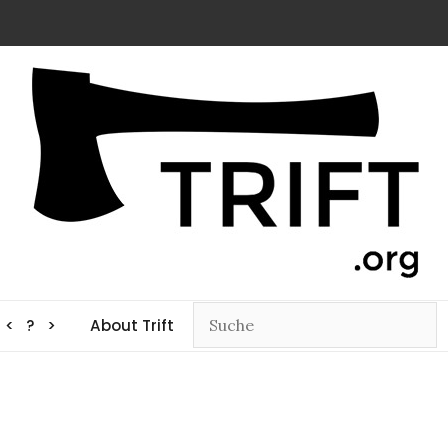
< ? >
About Trift