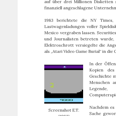
auf über drei Millionen Disketten
finanziell angeschlagene Unterneh
1983 berichtete die NY Times, 
Lastwagenladungen voller Spieldi
Mexico vergraben lassen. Securitie
und Journalisten betreten wurde,
Elektroschrott versiegelte die Ang
als „Atari Video Game Burial“ in die 
In der Öffen
Kopien des
Geschichte mu
Menschen an
Legende,
Computerspie
Nachdem es ü
Screenshot E.T.
Sache gewor