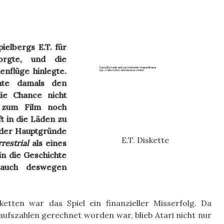
.
ielbergs E.T. für
rgte, und die
nflüge hinlegte.
chte damals den
ie Chance nicht
 zum Film noch
t in die Läden zu
r der Hauptgründe
E.T. Diskette
rrestrial
als eines
in die Geschichte
 auch deswegen
ketten war das Spiel ein finanzieller Misserfolg. Da
aufszahlen gerechnet worden war, blieb Atari nicht nur