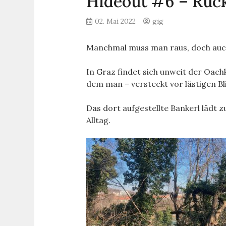
Hideout #6 – Rüc
02. Mai 2022
gig
Manchmal muss man raus, doch auch d
In Graz findet sich unweit der Oachk
dem man – versteckt vor lästigen Bl
Das dort aufgestellte Bankerl lädt z
Alltag.