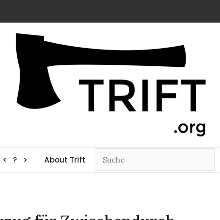
< ? >
About Trift