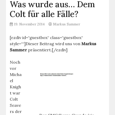
Was wurde aus… Dem
Colt für alle Fälle?
19. November 2014
Markus Sammer
[ezdiv id=“guestbox“ class=“guestbox“
style=““]Dieser Beitrag wird uns von
Markus
Sammer
präsentiert.[/ezdiv]
Noch
vor
Micha
el
Knigh
t war
Colt
Seave
rs der