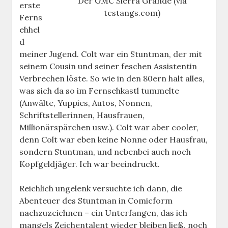
Der GMC Sierra Grande (via
erste
tcstangs.com)
Ferns
ehhel
d
meiner Jugend. Colt war ein Stuntman, der mit
seinem Cousin und seiner feschen Assistentin
Verbrechen löste. So wie in den 80ern halt alles,
was sich da so im Fernsehkastl tummelte
(Anwälte, Yuppies, Autos, Nonnen,
Schriftstellerinnen, Hausfrauen,
Millionärspärchen usw.). Colt war aber cooler,
denn Colt war eben keine Nonne oder Hausfrau,
sondern Stuntman, und nebenbei auch noch
Kopfgeldjäger. Ich war beeindruckt.
Reichlich ungelenk versuchte ich dann, die
Abenteuer des Stuntman in Comicform
nachzuzeichnen – ein Unterfangen, das ich
mangels Zeichentalent wieder bleiben ließ, noch