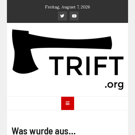
Skip
Freitag, August 7, 2026
to
content
TRIFT
log magazine
Was wurde aus…