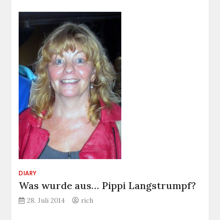
Was
wurde
aus…
Winnie
Cooper?
DIARY
Was wurde aus… Pippi Langstrumpf?
28. Juli 2014
rich