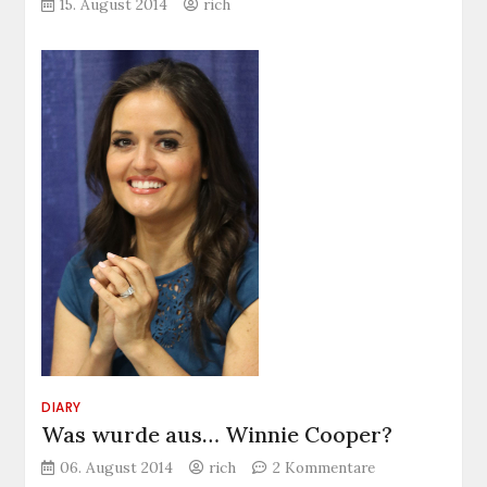
15. August 2014
rich
DIARY
Was wurde aus… Winnie Cooper?
zu
06. August 2014
rich
2 Kommentare