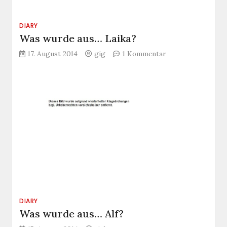
DIARY
Was wurde aus… Laika?
zu
17. August 2014
gig
1 Kommentar
Was
wurde
aus…
Laika?
DIARY
Was wurde aus… Alf?